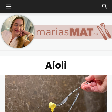
Aioli
Marias
matblogg