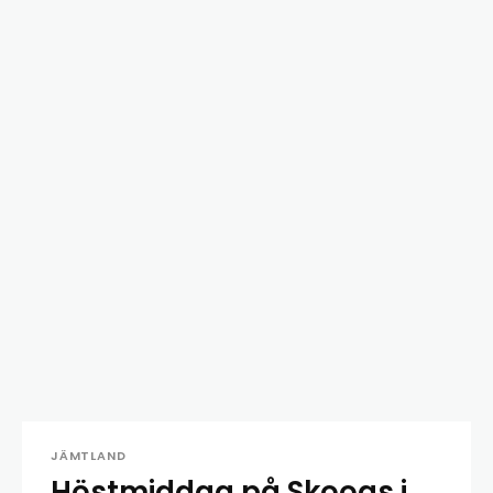
JÄMTLAND
Höstmiddag på Skoogs i