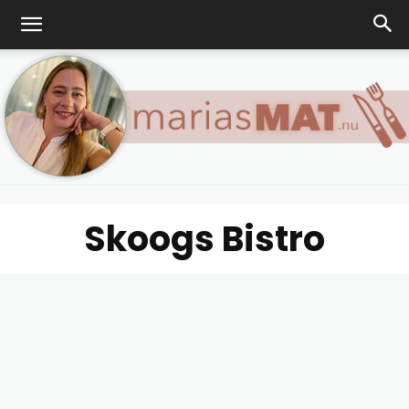
Skoogs Bistro
Marias
matblogg