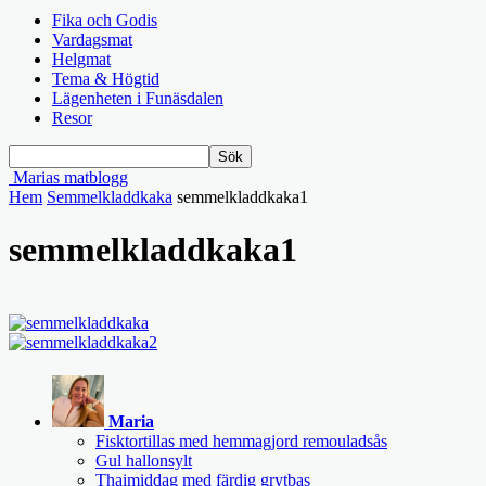
Fika och Godis
Vardagsmat
Helgmat
Tema & Högtid
Lägenheten i Funäsdalen
Resor
Marias matblogg
Hem
Semmelkladdkaka
semmelkladdkaka1
semmelkladdkaka1
Maria
Fisktortillas med hemmagjord remouladsås
Gul hallonsylt
Thaimiddag med färdig grytbas