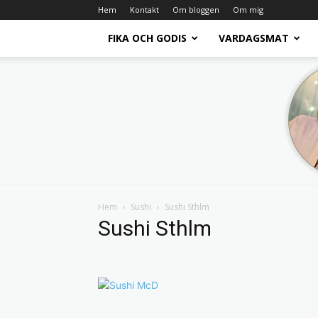
Hem
Kontakt
Om bloggen
Om mig
FIKA OCH GODIS
VARDAGSMAT
Hem
Sushi
Sushi Sthlm
Sushi Sthlm