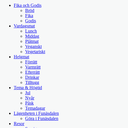
Fika och Godis
Bröd
Fika
Godis
Vardagsmat
Lunch
Middag
Plåtmat
Veganskt
Vegetariskt
Helgmat
Förrätt
Varmrätt
Efterrätt
Drinkar
Tilltugg
Tema & Högtid
Jul
Nyår
Påsk
Temadagar
Lägenheten i Funäsdalen
Göra i Funäsdalen
Resor