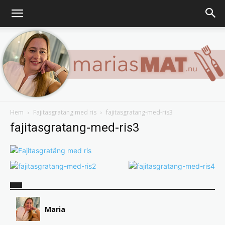
Hem
Fajitasgratäng med ris
fajitasgratang-med-ris3
Marias
fajitasgratang-med-ris3
matblogg
Maria