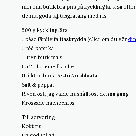
min ena butik bra pris på kycklingfärs, så efter
denna goda fajitasgratäng med ris.
500 g kycklingfärs
1 påse färdig fajitaskrydda (eller om du gör
din
1 röd paprika
1 liten burk majs
Ca 2 dl creme fraiche
0,5 liten burk Pesto Arrabbiata
Salt & peppar
Riven ost, jag valde hushållsost denna gång
Krossade nachochips
Till servering
Kokt ris
En god sallad