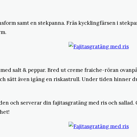
sform samt en stekpanna. Fräs kycklingfärsen i stekpan
rm.
med salt & peppar. Bred ut creme fraiche-röran ovanp
ch sätt även igång en riskastrull. Under tiden hinner d
 den och serverar din fajitasgratäng med ris och sallad. G
lhet!