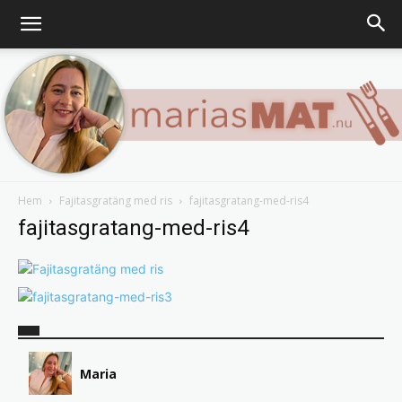
Hem
Fajitasgratäng med ris
fajitasgratang-med-ris4
Marias
fajitasgratang-med-ris4
matblogg
Maria