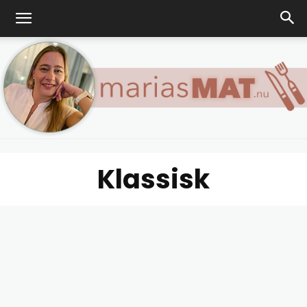
Klassisk
Marias
matblogg