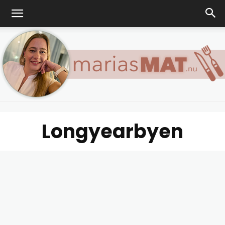
Longyearbyen
Marias
matblogg