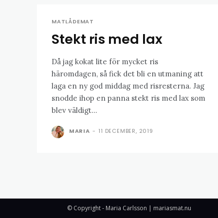
MATLÅDEMAT
Stekt ris med lax
Då jag kokat lite för mycket ris
häromdagen, så fick det bli en utmaning att
laga en ny god middag med risresterna. Jag
snodde ihop en panna stekt ris med lax som
blev väldigt...
MARIA
-
11 DECEMBER, 2019
© Copyright - Maria Carlsson | mariasmat.nu