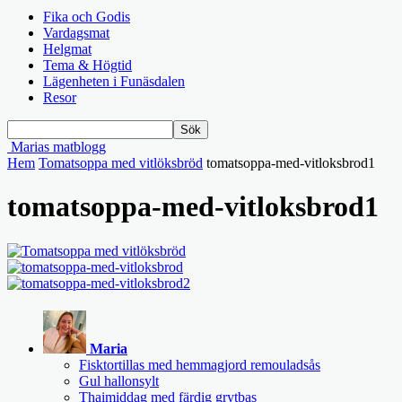
Fika och Godis
Vardagsmat
Helgmat
Tema & Högtid
Lägenheten i Funäsdalen
Resor
Marias matblogg
Hem
Tomatsoppa med vitlöksbröd
tomatsoppa-med-vitloksbrod1
tomatsoppa-med-vitloksbrod1
Maria
Fisktortillas med hemmagjord remouladsås
Gul hallonsylt
Thaimiddag med färdig grytbas