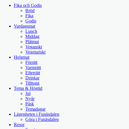
Fika och Godis
Bröd
Fika
Godis
Vardagsmat
Lunch
Middag
Plåtmat
Veganskt
Vegetariskt
Helgmat
Förrätt
Varmrätt
Efterrätt
Drinkar
Tilltugg
Tema & Högtid
Jul
Nyår
Påsk
Temadagar
Lägenheten i Funäsdalen
Göra i Funäsdalen
Resor