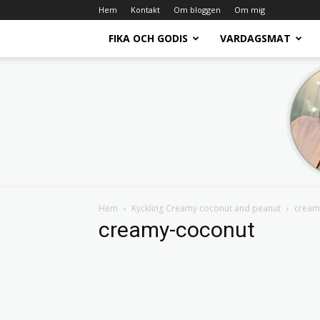
Hem
Kontakt
Om bloggen
Om mig
FIKA OCH GODIS
VARDAGSMAT
Hem
Kyckling Creamy coconut and peanut
cream
creamy-coconut