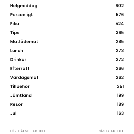
Helgmiddag
602
Personligt
576
Fika
524
Tips
365
Matlådemat
285
Lunch
273
Drinkar
272
Efterrätt
266
Vardagsmat
262
Tillbehör
251
Jämtland
199
Resor
189
Jul
163
FÖREGÅENDE ARTIKEL
NÄSTA ARTIKEL