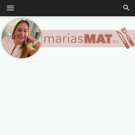
Marias
matblogg