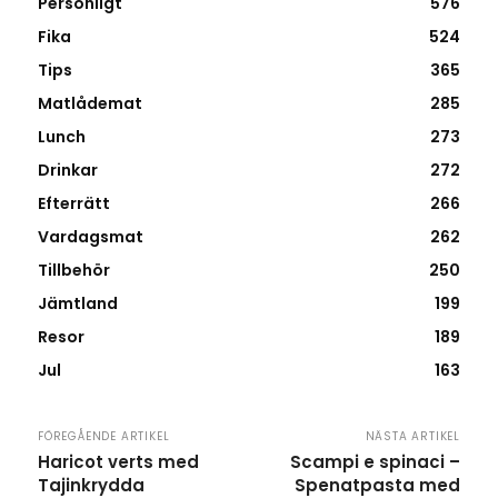
Personligt
576
Fika
524
Tips
365
Matlådemat
285
Lunch
273
Drinkar
272
Efterrätt
266
Vardagsmat
262
Tillbehör
250
Jämtland
199
Resor
189
Jul
163
FÖREGÅENDE ARTIKEL
NÄSTA ARTIKEL
Haricot verts med
Scampi e spinaci –
Tajinkrydda
Spenatpasta med