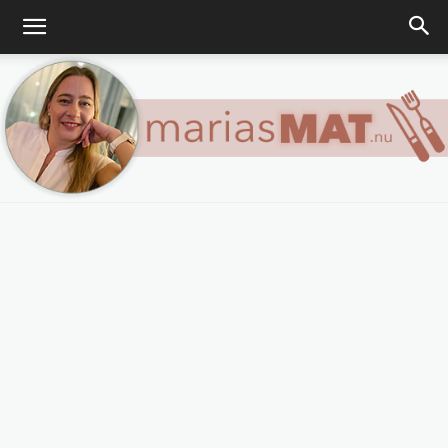
Marias
matblogg