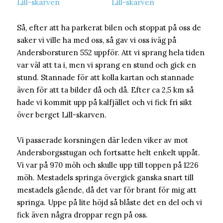
Så, efter att ha parkerat bilen och stoppat på oss de
saker vi ville ha med oss, så gav vi oss iväg på
Andersborsturen 552 uppför. Att vi sprang hela tiden
var väl att ta i, men vi sprang en stund och gick en
stund. Stannade för att kolla kartan och stannade
även för att ta bilder då och då. Efter ca 2,5 km så
hade vi kommit upp på kalfjället och vi fick fri sikt
över berget Lill-skarven.
Vi passerade korsningen där leden viker av mot
Andersborgsstugan och fortsatte helt enkelt uppåt.
Vi var på 970 möh och skulle upp till toppen på 1226
möh. Mestadels springa övergick ganska snart till
mestadels gående, då det var för brant för mig att
springa. Uppe på lite höjd så blåste det en del och vi
fick även några droppar regn på oss.