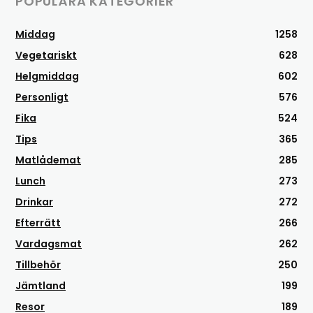
POPULÄRA KATEGORIER
Middag
1258
Vegetariskt
628
Helgmiddag
602
Personligt
576
Fika
524
Tips
365
Matlådemat
285
Lunch
273
Drinkar
272
Efterrätt
266
Vardagsmat
262
Tillbehör
250
Jämtland
199
Resor
189