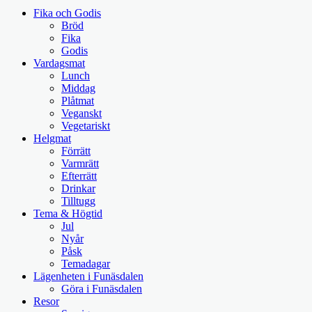
Fika och Godis
Bröd
Fika
Godis
Vardagsmat
Lunch
Middag
Plåtmat
Veganskt
Vegetariskt
Helgmat
Förrätt
Varmrätt
Efterrätt
Drinkar
Tilltugg
Tema & Högtid
Jul
Nyår
Påsk
Temadagar
Lägenheten i Funäsdalen
Göra i Funäsdalen
Resor