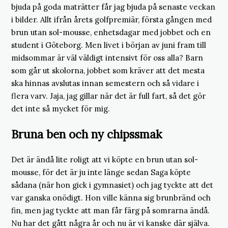
bjuda på goda maträtter får jag bjuda på senaste veckan
i bilder. Allt ifrån årets golfpremiär, första gången med
brun utan sol-mousse, enhetsdagar med jobbet och en
student i Göteborg. Men livet i början av juni fram till
midsommar är väl väldigt intensivt för oss alla? Barn
som går ut skolorna, jobbet som kräver att det mesta
ska hinnas avslutas innan semestern och så vidare i
flera varv. Jaja, jag gillar när det är full fart, så det gör
det inte så mycket för mig.
Bruna ben och ny chipssmak
Det är ändå lite roligt att vi köpte en brun utan sol-
mousse, för det är ju inte länge sedan Saga köpte
sådana (när hon gick i gymnasiet) och jag tyckte att det
var ganska onödigt. Hon ville känna sig brunbränd och
fin, men jag tyckte att man får färg på somrarna ändå.
Nu har det gått några år och nu är vi kanske där själva.