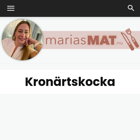
Kronärtskocka
Marias
matblogg