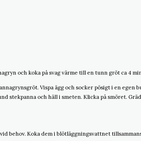
agryn och koka på svag värme till en tunn gröt ca 4 min
nnagrynsgröt. Vispa ägg och socker pösigt i en egen b
rund stekpanna och häll i smeten. Klicka på smöret. Grä
id behov. Koka dem i blötläggningsvattnet tillsammans