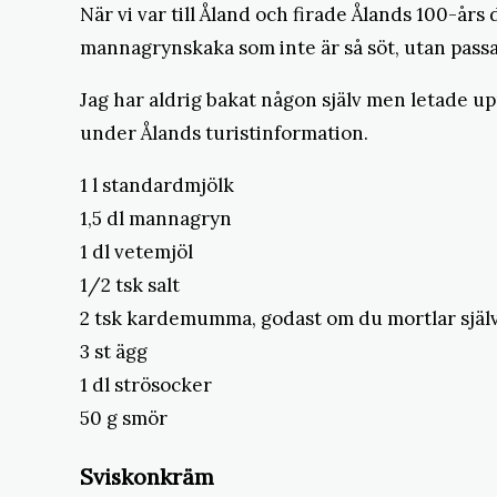
När vi var till Åland och firade Ålands 100-års
mannagrynskaka som inte är så söt, utan passar
Jag har aldrig bakat någon själv men letade up
under Ålands turistinformation.
1 l standardmjölk
1,5 dl mannagryn
1 dl vetemjöl
1/2 tsk salt
2 tsk kardemumma, godast om du mortlar själ
3 st ägg
1 dl strösocker
50 g smör
Sviskonkräm