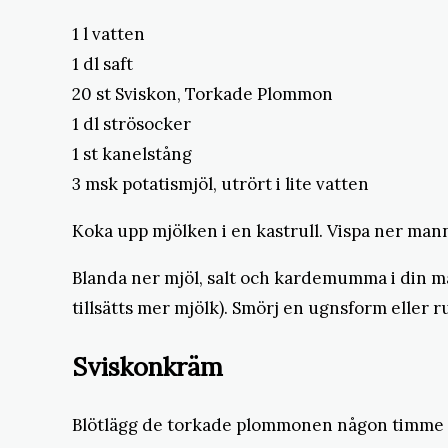
1 l vatten
1 dl saft
20 st Sviskon, Torkade Plommon
1 dl strösocker
1 st kanelstång
3 msk potatismjöl, utrört i lite vatten
Koka upp mjölken i en kastrull. Vispa ner mann
Blanda ner mjöl, salt och kardemumma i din ma
tillsätts mer mjölk). Smörj en ugnsform eller 
Sviskonkräm
Blötlägg de torkade plommonen någon timme v