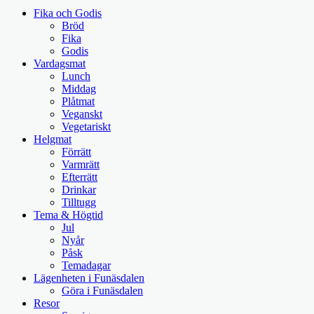
Fika och Godis
Bröd
Fika
Godis
Vardagsmat
Lunch
Middag
Plåtmat
Veganskt
Vegetariskt
Helgmat
Förrätt
Varmrätt
Efterrätt
Drinkar
Tilltugg
Tema & Högtid
Jul
Nyår
Påsk
Temadagar
Lägenheten i Funäsdalen
Göra i Funäsdalen
Resor