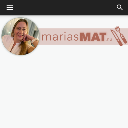
Marias
matblogg