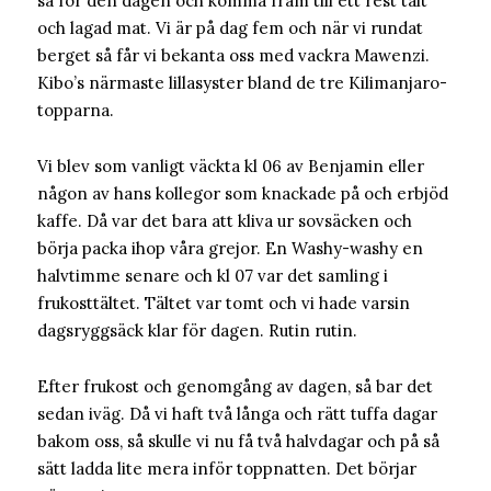
sa för den dagen och komma fram till ett rest tält
och lagad mat. Vi är på dag fem och när vi rundat
berget så får vi bekanta oss med vackra Mawenzi.
Kibo’s närmaste lillasyster bland de tre Kilimanjaro-
topparna.
Vi blev som vanligt väckta kl 06 av Benjamin eller
någon av hans kollegor som knackade på och erbjöd
kaffe. Då var det bara att kliva ur sovsäcken och
börja packa ihop våra grejor. En Washy-washy en
halvtimme senare och kl 07 var det samling i
frukosttältet. Tältet var tomt och vi hade varsin
dagsryggsäck klar för dagen. Rutin rutin.
Efter frukost och genomgång av dagen, så bar det
sedan iväg. Då vi haft två långa och rätt tuffa dagar
bakom oss, så skulle vi nu få två halvdagar och på så
sätt ladda lite mera inför toppnatten. Det börjar