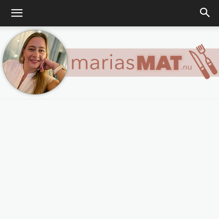
Marias
matblogg