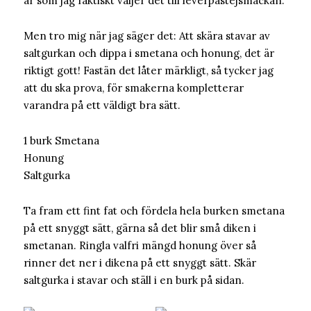
år som jag faktiskt väljer det till leverpastejsmackan.
Men tro mig när jag säger det: Att skära stavar av
saltgurkan och dippa i smetana och honung, det är
riktigt gott! Fastän det låter märkligt, så tycker jag
att du ska prova, för smakerna kompletterar
varandra på ett väldigt bra sätt.
1 burk Smetana
Honung
Saltgurka
Ta fram ett fint fat och fördela hela burken smetana
på ett snyggt sätt, gärna så det blir små diken i
smetanan. Ringla valfri mängd honung över så
rinner det ner i dikena på ett snyggt sätt. Skär
saltgurka i stavar och ställ i en burk på sidan.