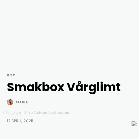
BOX
Smakbox Vårglimt
MARIA
-
© Copyright - Maria Carlsson | mariasmat.nu
17 APRIL, 2025