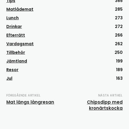
Tips
365
Matlådemat
285
Lunch
273
Drinkar
272
Efterrätt
266
Vardagsmat
262
Tillbehör
250
Jämtland
199
Resor
189
Jul
163
FÖREGÅENDE ARTIKEL
NÄSTA ARTIKEL
Mat längs långresan
Chipsdipp med
kronärtskocka