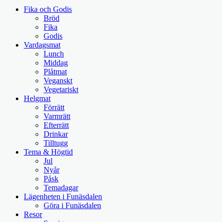
Fika och Godis
Bröd
Fika
Godis
Vardagsmat
Lunch
Middag
Plåtmat
Veganskt
Vegetariskt
Helgmat
Förrätt
Varmrätt
Efterrätt
Drinkar
Tilltugg
Tema & Högtid
Jul
Nyår
Påsk
Temadagar
Lägenheten i Funäsdalen
Göra i Funäsdalen
Resor