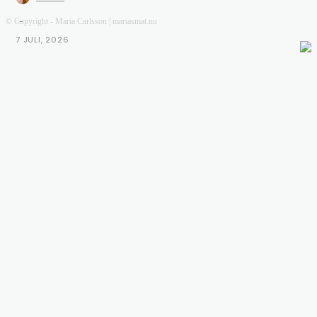
-
© Copyright - Maria Carlsson | mariasmat.nu
7 JULI, 2026