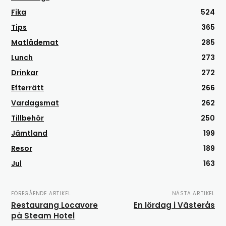
Fika
524
Tips
365
Matlådemat
285
Lunch
273
Drinkar
272
Efterrätt
266
Vardagsmat
262
Tillbehör
250
Jämtland
199
Resor
189
Jul
163
FÖREGÅENDE ARTIKEL
NÄSTA ARTIKEL
Restaurang Locavore
En lördag i Västerås
på Steam Hotel