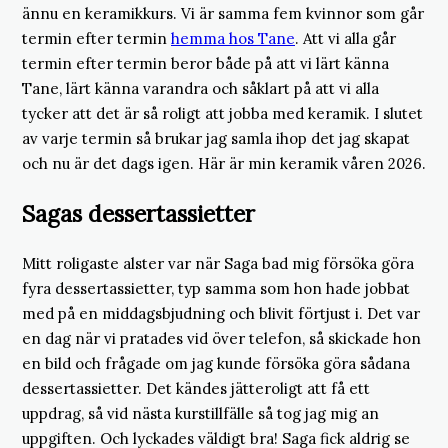
ännu en keramikkurs. Vi är samma fem kvinnor som går
termin efter termin
hemma hos Tane
. Att vi alla går
termin efter termin beror både på att vi lärt känna
Tane, lärt känna varandra och såklart på att vi alla
tycker att det är så roligt att jobba med keramik. I slutet
av varje termin så brukar jag samla ihop det jag skapat
och nu är det dags igen. Här är min keramik våren 2026.
Sagas dessertassietter
Mitt roligaste alster var när Saga bad mig försöka göra
fyra dessertassietter, typ samma som hon hade jobbat
med på en middagsbjudning och blivit förtjust i. Det var
en dag när vi pratades vid över telefon, så skickade hon
en bild och frågade om jag kunde försöka göra sådana
dessertassietter. Det kändes jätteroligt att få ett
uppdrag, så vid nästa kurstillfälle så tog jag mig an
uppgiften. Och lyckades väldigt bra! Saga fick aldrig se