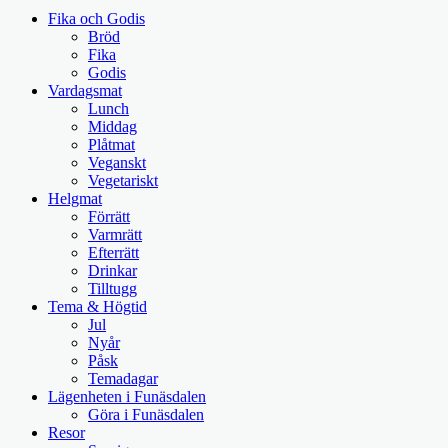
Fika och Godis
Bröd
Fika
Godis
Vardagsmat
Lunch
Middag
Plåtmat
Veganskt
Vegetariskt
Helgmat
Förrätt
Varmrätt
Efterrätt
Drinkar
Tilltugg
Tema & Högtid
Jul
Nyår
Påsk
Temadagar
Lägenheten i Funäsdalen
Göra i Funäsdalen
Resor