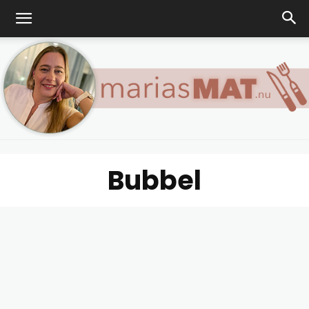
Bubbel
Marias
matblogg