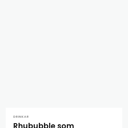
DRINKAR
Rhububble som