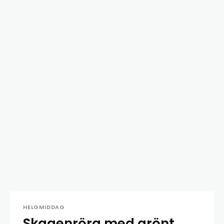
HELGMIDDAG
Skagenröra med grönt