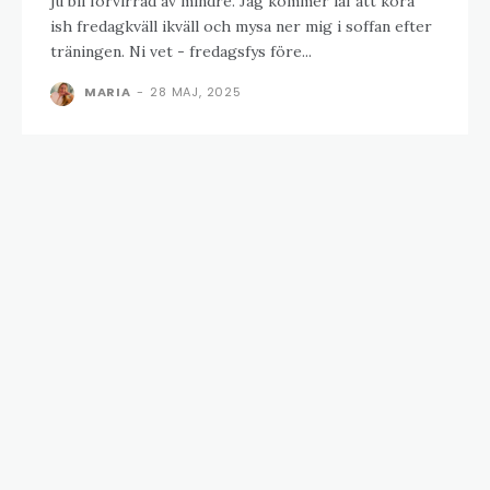
ju bli förvirrad av mindre. Jag kommer iaf att köra
ish fredagkväll ikväll och mysa ner mig i soffan efter
träningen. Ni vet - fredagsfys före...
MARIA
-
28 MAJ, 2025