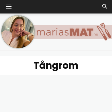
Tångrom
Marias
matblogg