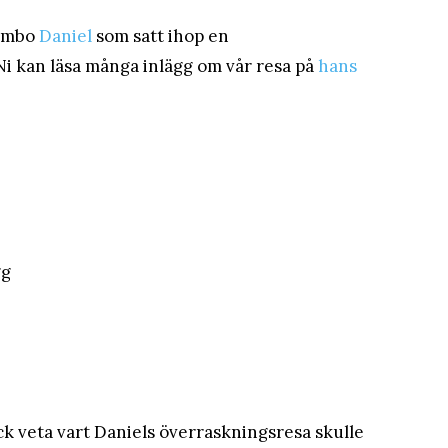
sambo
Daniel
som satt ihop en
 Ni kan läsa många inlägg om vår resa på
hans
gg
ick veta vart Daniels överraskningsresa skulle