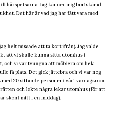
p till hårspetsarna. Jag känner mig bortskämd
khet. Det här är vad jag har fått vara med
ag helt missade att ta kort ifrån). Jag valde
nkt att vi skulle kunna sitta utomhus i
 och vi var tvungna att möblera om hela
le få plats. Det gick jättebra och vi var nog
ats med 20 sittande personer i vårt vardagsrum.
mrätten och lekte några lekar utomhus (för att
t är skönt mitt i en middag).