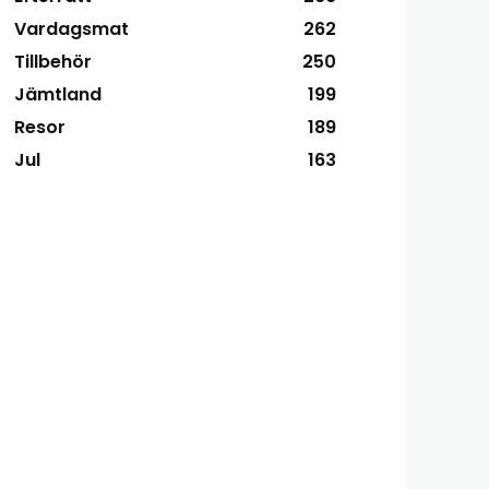
Vardagsmat
262
Tillbehör
250
Jämtland
199
Resor
189
Jul
163