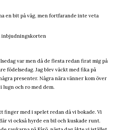
a en bit på väg, men fortfarande inte veta
a inbjudningskorten
lsedag var men då de flesta redan firat mig på
are födelsedag. Jag blev väckt med fika på
 några presenter. Några nära vänner kom över
a i lugn och ro med dem.
tt finger med i spelet redan då vi bokade. Vi
där vi också hyrde en bil och kuskade runt.
e raukarna på Fårö, nästa dag åkte vi istället