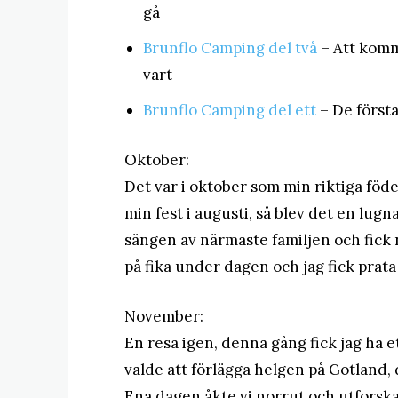
gå
Brunflo Camping del två
– Att komm
vart
Brunflo Camping del ett
– De först
Oktober:
Det var i oktober som min riktiga föde
min fest i augusti, så blev det en lugn
sängen av närmaste familjen och fick
på fika under dagen och jag fick prat
November:
En resa igen, denna gång fick jag ha e
valde att förlägga helgen på Gotland, 
Ena dagen åkte vi norrut och utforskad