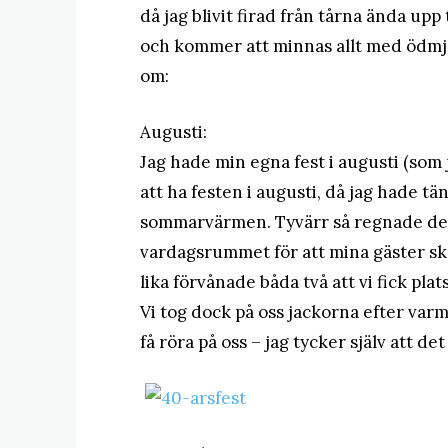
då jag blivit firad från tårna ända up
och kommer att minnas allt med ödmju
om:
Augusti:
Jag hade min egna fest i augusti (som j
att ha festen i augusti, då jag hade tä
sommarvärmen. Tyvärr så regnade det,
vardagsrummet för att mina gäster skul
lika förvånade båda två att vi fick pl
Vi tog dock på oss jackorna efter var
få röra på oss – jag tycker själv att de