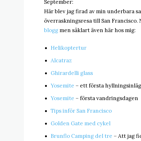
September:
Här blev jag firad av min underbara 
överraskningsresa till San Francisco.
blogg
men såklart även här hos mig:
Helikoptertur
Alcatraz
Ghirardelli glass
Yosemite
– ett första hyllningsinlä
Yosemite
– första vandringsdagen
Tips inför San Francisco
Golden Gate med cykel
Brunflo Camping del tre
– Att jag f