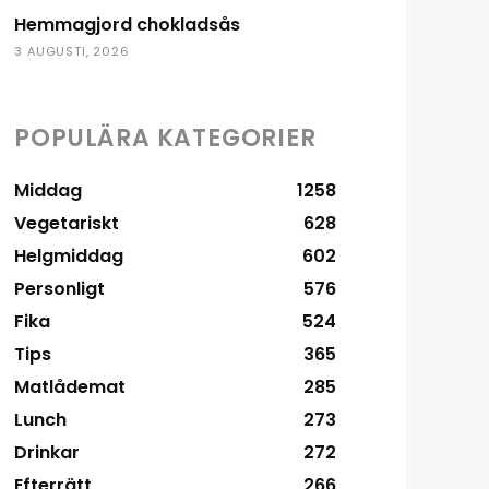
Hemmagjord chokladsås
3 AUGUSTI, 2026
POPULÄRA KATEGORIER
Middag
1258
Vegetariskt
628
Helgmiddag
602
Personligt
576
Fika
524
Tips
365
Matlådemat
285
Lunch
273
Drinkar
272
Efterrätt
266