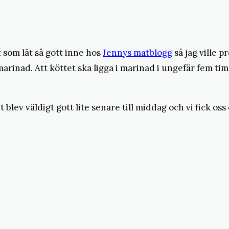
 som lät så gott inne hos
Jennys matblogg
så jag ville 
imarinad. Att köttet ska ligga i marinad i ungefär fem t
t blev väldigt gott lite senare till middag och vi fick o