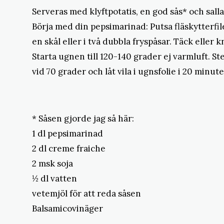
Serveras med klyftpotatis, en god sås* och salla
Börja med din pepsimarinad: Putsa fläskytterfile
en skål eller i två dubbla fryspåsar. Täck eller 
Starta ugnen till 120-140 grader ej varmluft. St
vid 70 grader och låt vila i ugnsfolie i 20 minut
* Såsen gjorde jag så här:
1 dl pepsimarinad
2 dl creme fraiche
2 msk soja
½ dl vatten
vetemjöl för att reda såsen
Balsamicovinäger