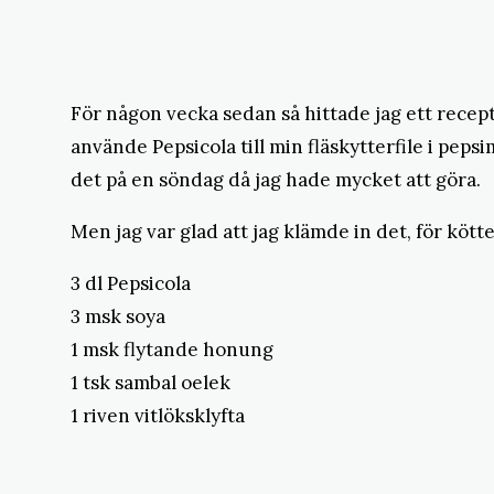
För någon vecka sedan så hittade jag ett recept
använde Pepsicola till min fläskytterfile i peps
det på en söndag då jag hade mycket att göra.
Men jag var glad att jag klämde in det, för kötte
3 dl Pepsicola
3 msk soya
1 msk flytande honung
1 tsk sambal oelek
1 riven vitlöksklyfta