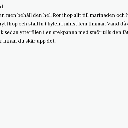
d.
n men behåll den hel. Rör ihop allt till marinaden och h
knyt ihop och ställ in i kylen i minst fem timmar. Vänd d
ek sedan ytterfilen i en stekpanna med smör tills den fåt
er innan du skär upp det.