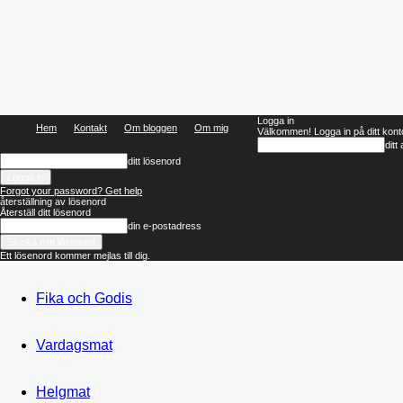
Logga in
Hem
Kontakt
Om bloggen
Om mig
Välkommen! Logga in på ditt kont
dit
ditt lösenord
Forgot your password? Get help
återställning av lösenord
Återställ ditt lösenord
din e-postadress
Ett lösenord kommer mejlas till dig.
Fika och Godis
Vardagsmat
Helgmat