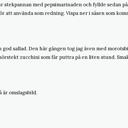
 ur stekpannan med pepsimarinaden och fyllde sedan på m
för att använda som redning. Vispa ner i såsen som kom
n god sallad. Den här gången tog jag även med morotsbit
smörstekt zucchini som får puttra på en liten stund. Sm
å är omslagsbild.