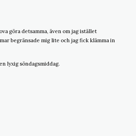
prova göra detsamma, även om jag istället
immar begränsade mig lite och jag fick klämma in
ss en lyxig söndagsmiddag.