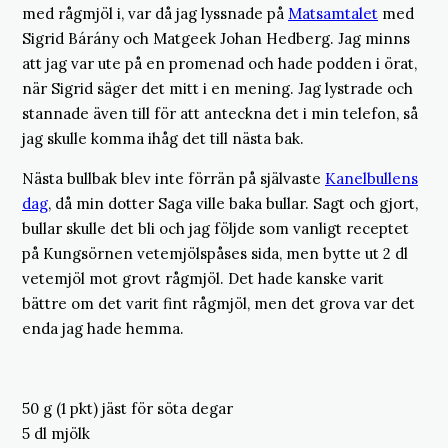
med rågmjöl i, var då jag lyssnade på
Matsamtalet
med
Sigrid Bárány och Matgeek Johan Hedberg. Jag minns
att jag var ute på en promenad och hade podden i örat,
när Sigrid säger det mitt i en mening. Jag lystrade och
stannade även till för att anteckna det i min telefon, så
jag skulle komma ihåg det till nästa bak.
Nästa bullbak blev inte förrän på självaste
Kanelbullens
dag
, då min dotter Saga ville baka bullar. Sagt och gjort,
bullar skulle det bli och jag följde som vanligt receptet
på Kungsörnen vetemjölspåses sida, men bytte ut 2 dl
vetemjöl mot grovt rågmjöl. Det hade kanske varit
bättre om det varit fint rågmjöl, men det grova var det
enda jag hade hemma.
50 g (1 pkt) jäst för söta degar
5 dl mjölk