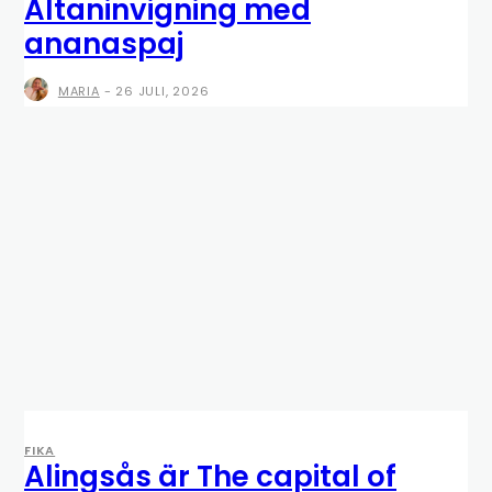
Altaninvigning med
ananaspaj
MARIA
-
26 JULI, 2026
FIKA
Alingsås är The capital of