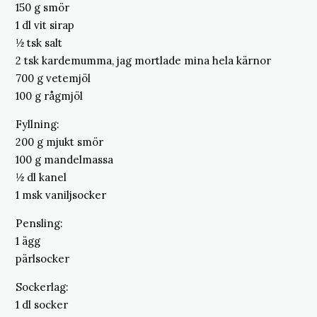
150 g smör
1 dl vit sirap
½ tsk salt
2 tsk kardemumma, jag mortlade mina hela kärnor
700 g vetemjöl
100 g rågmjöl
Fyllning:
200 g mjukt smör
100 g mandelmassa
½ dl kanel
1 msk vaniljsocker
Pensling:
1 ägg
pärlsocker
Sockerlag:
1 dl socker