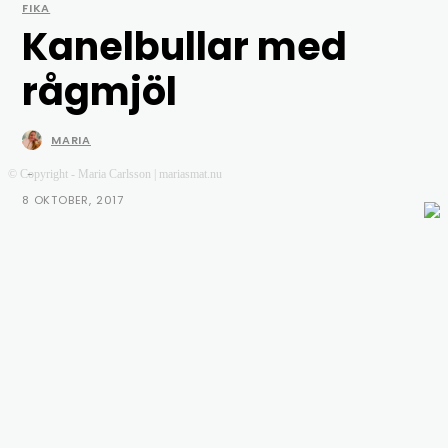
FIKA
Kanelbullar med
rågmjöl
MARIA
-
© Copyright - Maria Carlsson | mariasmat.nu
8 OKTOBER, 2017