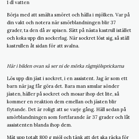
1 dl vatten
Börja med att smälta smöret och hälla i mjölken. Var på
din vakt och notera när smörblandningen blir 37
grader, ta den då av spisen. Sätt på nästa kastrull istället
och koka upp din sockerlag. När sockret löst sig, så ställ
kastrullen åt sidan för att svalna.
Här i bilden ovan så ser ni de mörka rågmjölsprickarna
Lös upp din jäst i sockret, i en assistent. Jag är som ett
barn när jag får göra det. Bara man smular sönder
jästen, häller på sockret och mosar ihop det lite, så
kommer en reaktion dem emellan och jästen blir
flytande. Det är roligt att se varje gång. Häll sedan på
smörblandningen som fortfarande är 37 grader och låt
assistenten blanda ihop dem.
Mät upp totalt 800 g mjöl och tänk att det ska räcka för