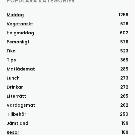
POPULÄRA KATEGORIER
Middag
1258
Vegetariskt
628
Helgmiddag
602
Personligt
576
Fika
523
Tips
365
Matlådemat
285
Lunch
273
Drinkar
272
Efterrätt
265
Vardagsmat
262
Tillbehör
250
Jämtland
199
Resor
189