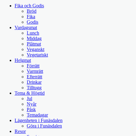
Fika och Godis
Bröd
Fika
Godis
Vardagsmat
Lunch
Middag
Plåtmat
Veganskt
Vegetariskt
Helgmat
Förrätt
Varmrätt
Efterrätt
Drinkar
Tilltugg
Tema & Högtid
Jul
Nyår
Påsk
Temadagar
Lägenheten i Funäsdalen
Göra i Funäsdalen
Resor