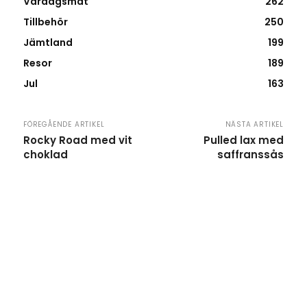
Vardagsmat
262
Tillbehör
250
Jämtland
199
Resor
189
Jul
163
FÖREGÅENDE ARTIKEL
NÄSTA ARTIKEL
Rocky Road med vit
Pulled lax med
choklad
saffranssås