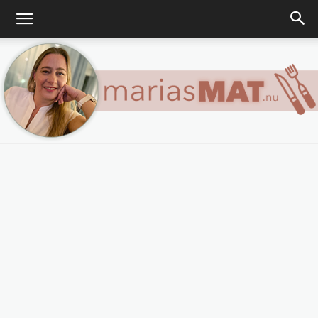
Marias
matblogg