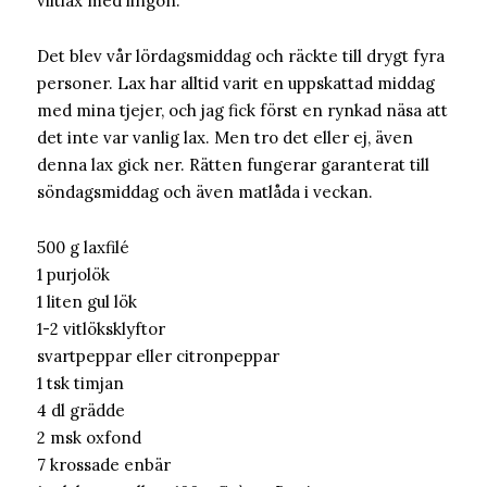
viltlax med lingon.
Det blev vår lördagsmiddag och räckte till drygt fyra
personer. Lax har alltid varit en uppskattad middag
med mina tjejer, och jag fick först en rynkad näsa att
det inte var vanlig lax. Men tro det eller ej, även
denna lax gick ner. Rätten fungerar garanterat till
söndagsmiddag och även matlåda i veckan.
500 g laxfilé
1 purjolök
1 liten gul lök
1-2 vitlöksklyftor
svartpeppar eller citronpeppar
1 tsk timjan
4 dl grädde
2 msk oxfond
7 krossade enbär