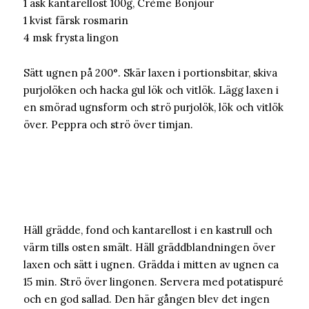
1 ask kantarellost 100g, Crème Bonjour
1 kvist färsk rosmarin
4 msk frysta lingon
Sätt ugnen på 200°. Skär laxen i portionsbitar, skiva
purjolöken och hacka gul lök och vitlök. Lägg laxen i
en smörad ugnsform och strö purjolök, lök och vitlök
över. Peppra och strö över timjan.
Häll grädde, fond och kantarellost i en kastrull och
värm tills osten smält. Häll gräddblandningen över
laxen och sätt i ugnen. Grädda i mitten av ugnen ca
15 min. Strö över lingonen. Servera med potatispuré
och en god sallad. Den här gången blev det ingen