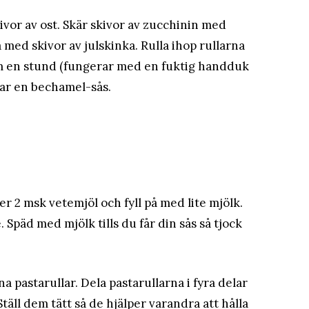
ivor av ost. Skär skivor av zucchinin med
med skivor av julskinka. Rulla ihop rullarna
dem en stund (fungerar med en fuktig handduk
gar en bechamel-sås.
er 2 msk vetemjöl och fyll på med lite mjölk.
. Späd med mjölk tills du får din sås så tjock
a pastarullar. Dela pastarullarna i fyra delar
täll dem tätt så de hjälper varandra att hålla