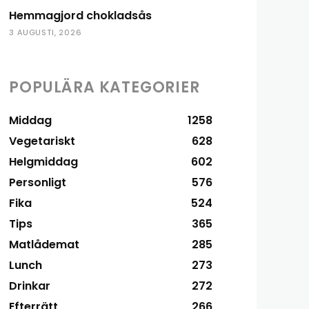
Hemmagjord chokladsås
3 AUGUSTI, 2026
POPULÄRA KATEGORIER
Middag
1258
Vegetariskt
628
Helgmiddag
602
Personligt
576
Fika
524
Tips
365
Matlådemat
285
Lunch
273
Drinkar
272
Efterrätt
266