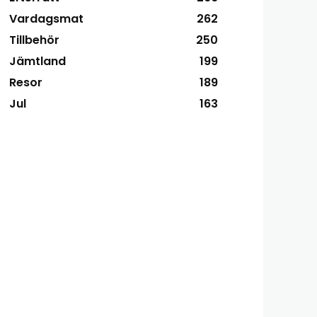
Vardagsmat
262
Tillbehör
250
Jämtland
199
Resor
189
Jul
163