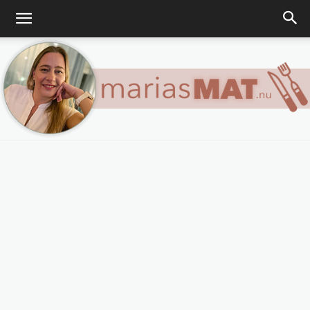
Marias
matblogg