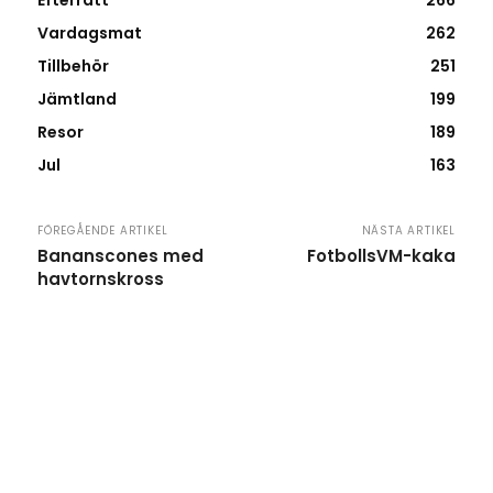
Efterrätt
266
Vardagsmat
262
Tillbehör
251
Jämtland
199
Resor
189
Jul
163
FÖREGÅENDE ARTIKEL
NÄSTA ARTIKEL
Bananscones med
FotbollsVM-kaka
havtornskross