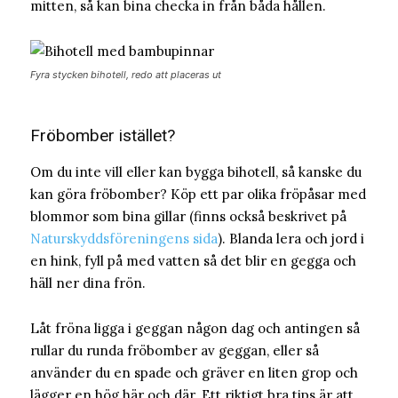
mitten, så kan bina checka in från båda hållen.
Fyra stycken bihotell, redo att placeras ut
Fröbomber istället?
Om du inte vill eller kan bygga bihotell, så kanske du
kan göra fröbomber? Köp ett par olika fröpåsar med
blommor som bina gillar (finns också beskrivet på
Naturskyddsföreningens sida
). Blanda lera och jord i
en hink, fyll på med vatten så det blir en gegga och
häll ner dina frön.
Låt fröna ligga i geggan någon dag och antingen så
rullar du runda fröbomber av geggan, eller så
använder du en spade och gräver en liten grop och
lägger en hög här och där. Ett riktigt bra tips är att