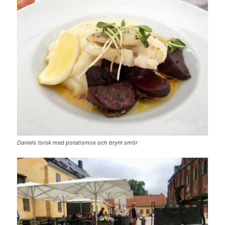
Daniels torsk med potatismos och brynt smör