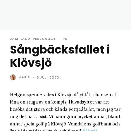
JÄMTLAND
PERSONLIGT
TIPS
Sångbäcksfallet i
Klövsjö
MARIA
-
6 JULI, 2020
Helgen spenderades i Klövsjö då vi fått chansen att
låna en stuga av en kompis. Huvudsyftet var att
besöka det stora och kända Fettjeåfallet, men jag tar
nog det bästa sist. Vi hann göra mycket annat, bland
annat spela golf på Klövsjö-Vemdalens golfbana och