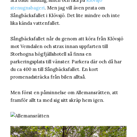
äta både middag, lunch och fika på
Klövsjö
stenugnsbageri
. Men jag vill även prata om
Sångbäcksfallet i Klövsjö. Det lite mindre och inte
lika kända vattenfallet.
Sångbäcksfallet når du genom att köra från Klövsjö
mot Vemdalen och strax innan uppfarten till
Storhogna högfjällshotell så finns en
parkeringsplats till vänster. Parkera där och då har
du ca 400 m till Sångbäcksfallet. En kort
promenadsträcka från bilen alltså.
Men först en påminnelse om Allemansrätten, att
framför allt ta med sig sitt skräp hem igen.