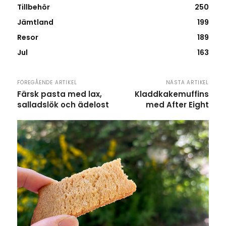
Tillbehör
250
Jämtland
199
Resor
189
Jul
163
FÖREGÅENDE ARTIKEL
NÄSTA ARTIKEL
Färsk pasta med lax,
Kladdkakemuffins
salladslök och ädelost
med After Eight