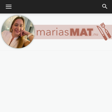
Marias
matblogg