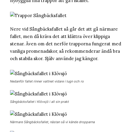
nybyggda fina trappor att gå i istället.
Nere vid Sångbäcksfallet så går det att gå närmare
fallet, men då krävs det att klättra över klippiga
stenar. Även om det nerför trapporna fungerat med
vanliga promenadskor, så rekommenderar ändå bra
och stabila skor. Själv använde jag kängor.
Nedanför fallet rinner vattnet vidare i lugn och ro
Sångbäcksfallet i Klövsjö i all sin prakt
Närmare Sångbäcksfallet, nästan så vi kände dropparna