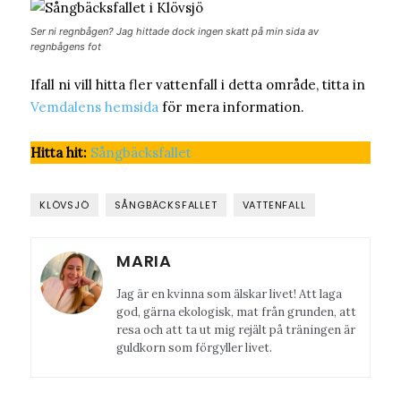
Ser ni regnbågen? Jag hittade dock ingen skatt på min sida av
regnbågens fot
Ifall ni vill hitta fler vattenfall i detta område, titta in
Vemdalens hemsida
för mera information.
Hitta hit:
Sångbäcksfallet
KLÖVSJÖ
SÅNGBÄCKSFALLET
VATTENFALL
MARIA
Jag är en kvinna som älskar livet! Att laga
god, gärna ekologisk, mat från grunden, att
resa och att ta ut mig rejält på träningen är
guldkorn som förgyller livet.