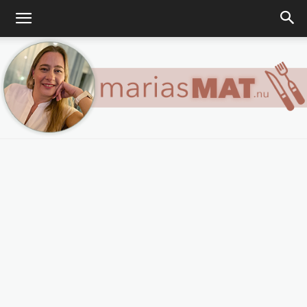
Marias
matblogg