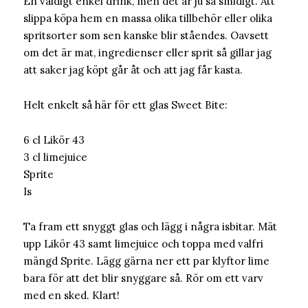
En väldigt enkel drink, men det är ju så smidigt. Att
slippa köpa hem en massa olika tillbehör eller olika
spritsorter som sen kanske blir ståendes. Oavsett
om det är mat, ingredienser eller sprit så gillar jag
att saker jag köpt går åt och att jag får kasta.
Helt enkelt så här för ett glas Sweet Bite:
6 cl Likör 43
3 cl limejuice
Sprite
Is
Ta fram ett snyggt glas och lägg i några isbitar. Mät
upp Likör 43 samt limejuice och toppa med valfri
mängd Sprite. Lägg gärna ner ett par klyftor lime
bara för att det blir snyggare så. Rör om ett varv
med en sked. Klart!