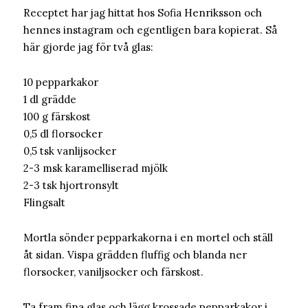
Receptet har jag hittat hos Sofia Henriksson och
hennes instagram och egentligen bara kopierat. Så
här gjorde jag för två glas:
10 pepparkakor
1 dl grädde
100 g färskost
0,5 dl florsocker
0,5 tsk vanlijsocker
2-3 msk karamelliserad mjölk
2-3 tsk hjortronsylt
Flingsalt
Mortla sönder pepparkakorna i en mortel och ställ
åt sidan. Vispa grädden fluffig och blanda ner
florsocker, vaniljsocker och färskost.
Ta fram fina glas och lägg krossade pepparkakor i