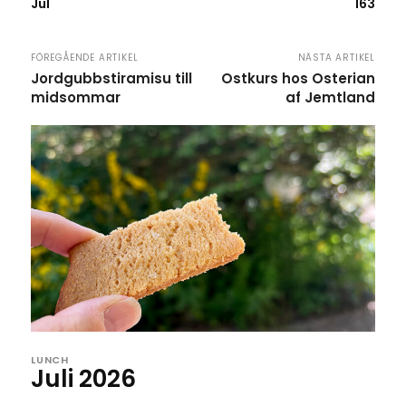
Jul
163
FÖREGÅENDE ARTIKEL
NÄSTA ARTIKEL
Jordgubbstiramisu till
Ostkurs hos Osterian
midsommar
af Jemtland
LUNCH
Juli 2026