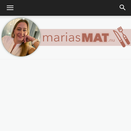
Marias
matblogg