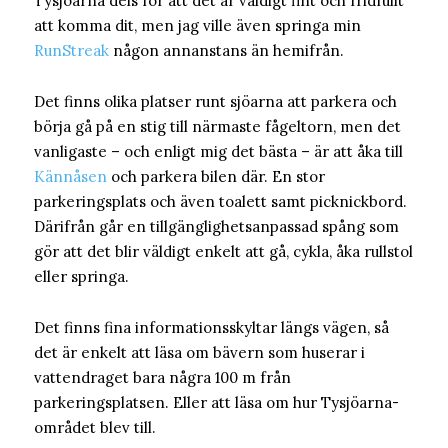
Tysjöarna dels för att det är väldigt fint och fridfullt
att komma dit, men jag ville även springa min
RunStreak
någon annanstans än hemifrån.
Det finns olika platser runt sjöarna att parkera och
börja gå på en stig till närmaste fågeltorn, men det
vanligaste – och enligt mig det bästa – är att åka till
Kännåsen
och parkera bilen där. En stor
parkeringsplats och även toalett samt picknickbord.
Därifrån går en tillgänglighetsanpassad spång som
gör att det blir väldigt enkelt att gå, cykla, åka rullstol
eller springa.
Det finns fina informationsskyltar längs vägen, så
det är enkelt att läsa om bävern som huserar i
vattendraget bara några 100 m från
parkeringsplatsen. Eller att läsa om hur Tysjöarna-
området blev till.