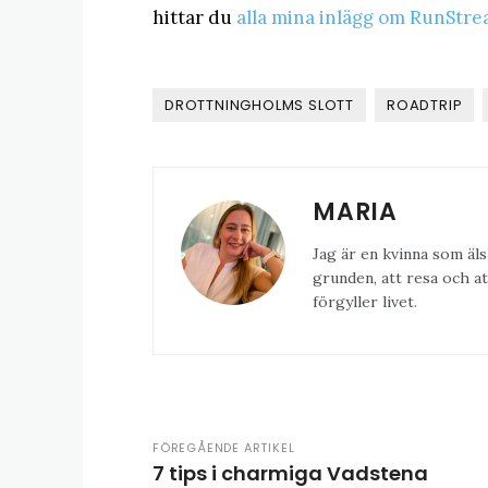
hittar du
alla mina inlägg om RunStre
DROTTNINGHOLMS SLOTT
ROADTRIP
MARIA
Jag är en kvinna som äls
grunden, att resa och at
förgyller livet.
FÖREGÅENDE ARTIKEL
7 tips i charmiga Vadstena