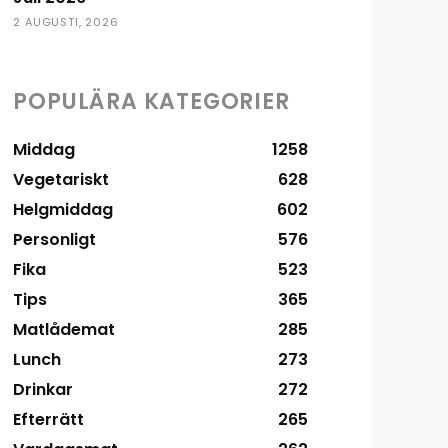
2 AUGUSTI, 2026
POPULÄRA KATEGORIER
Middag
1258
Vegetariskt
628
Helgmiddag
602
Personligt
576
Fika
523
Tips
365
Matlådemat
285
Lunch
273
Drinkar
272
Efterrätt
265