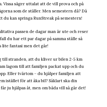
 Vissa säger uttalat att de vill prova och på
frågorna som de ställer. Men semestern då? Då
 att du kan springa RunStreak på semestern!
alitativa passen de dagar man är ute och reser
ifall du har ett par dagar på samma ställe så
s lite fantasi men det går!
till stranden, att du kliver ur bilen 2-5 km
m lagom till att familjen packat upp och du
opp. Eller tvärtom – du hjälper familjen att
 istället för att åka bil? Såklart ska din
får ju hjälpas åt, men om båda vill så går det!