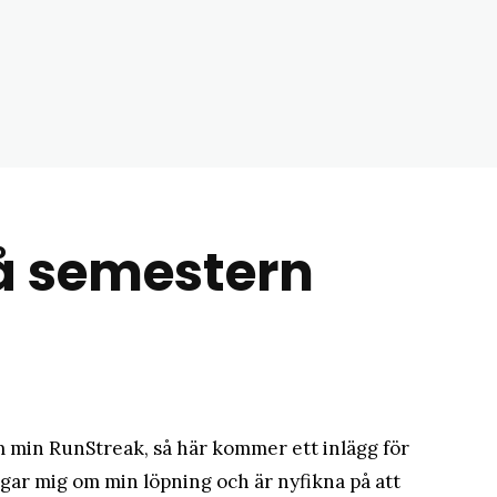
matblogg
å semestern
m min RunStreak, så här kommer ett inlägg för
ågar mig om min löpning och är nyfikna på att