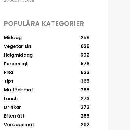
2 AUGUSTI, 2026
POPULÄRA KATEGORIER
Middag
1258
Vegetariskt
628
Helgmiddag
602
Personligt
576
Fika
523
Tips
365
Matlådemat
285
Lunch
273
Drinkar
272
Efterrätt
265
Vardagsmat
262