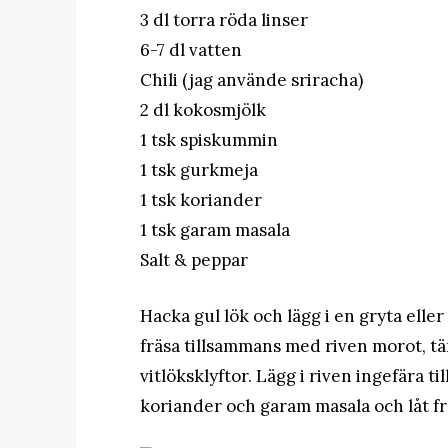
3 dl torra röda linser
6-7 dl vatten
Chili (jag använde sriracha)
2 dl kokosmjölk
1 tsk spiskummin
1 tsk gurkmeja
1 tsk koriander
1 tsk garam masala
Salt & peppar
Hacka gul lök och lägg i en gryta eller
fräsa tillsammans med riven morot, 
vitlöksklyftor. Lägg i riven ingefära
koriander och garam masala och låt fr