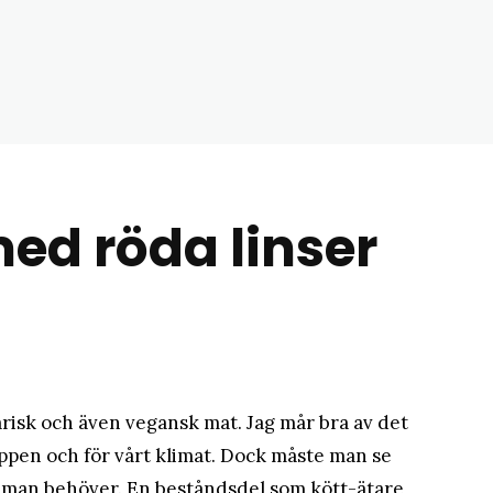
med röda linser
risk och även vegansk mat. Jag mår bra av det
ppen och för vårt klimat. Dock måste man se
nen man behöver. En beståndsdel som kött-ätare