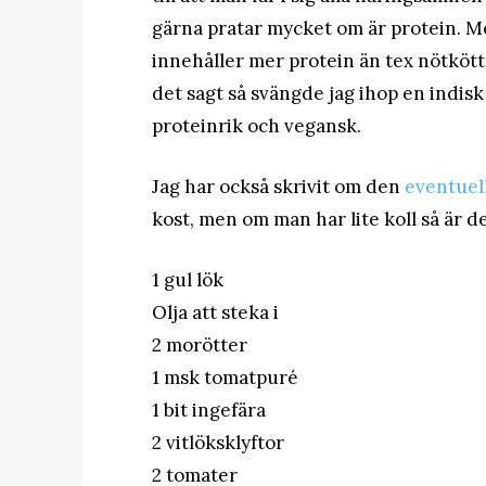
gärna pratar mycket om är protein. Me
innehåller mer protein än tex nötköt
det sagt så svängde jag ihop en indisk
proteinrik och vegansk.
Jag har också skrivit om den
eventuell
kost, men om man har lite koll så är det
1 gul lök
Olja att steka i
2 morötter
1 msk tomatpuré
1 bit ingefära
2 vitlöksklyftor
2 tomater