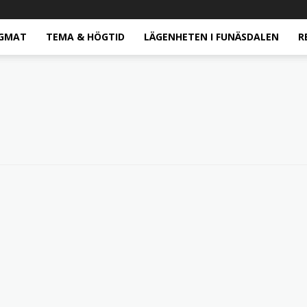
GMAT
TEMA & HÖGTID
LÄGENHETEN I FUNÄSDALEN
R
Marias
matblogg