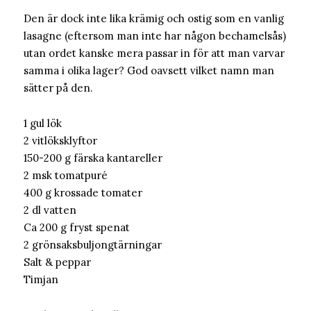
Den är dock inte lika krämig och ostig som en vanlig
lasagne (eftersom man inte har någon bechamelsås)
utan ordet kanske mera passar in för att man varvar
samma i olika lager? God oavsett vilket namn man
sätter på den.
1 gul lök
2 vitlöksklyftor
150-200 g färska kantareller
2 msk tomatpuré
400 g krossade tomater
2 dl vatten
Ca 200 g fryst spenat
2 grönsaksbuljongtärningar
Salt & peppar
Timjan