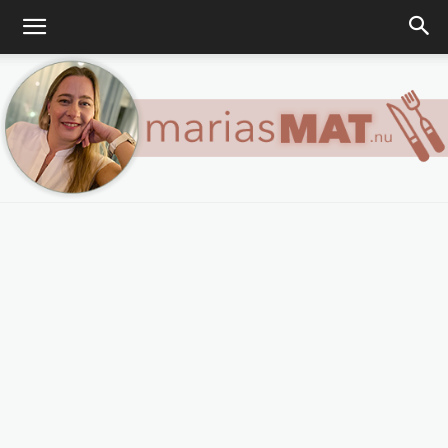
Marias
matblogg