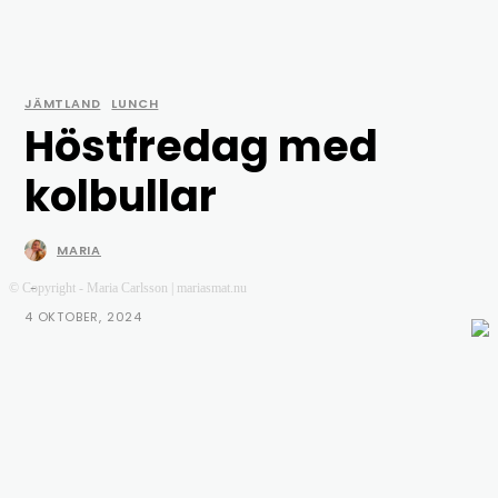
JÄMTLAND
LUNCH
Höstfredag med
kolbullar
MARIA
-
© Copyright - Maria Carlsson | mariasmat.nu
4 OKTOBER, 2024