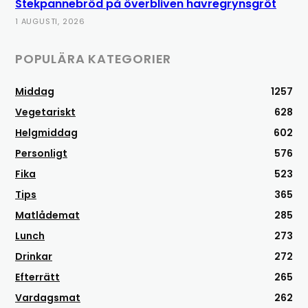
Stekpannebröd på överbliven havregrynsgröt
1 AUGUSTI, 2026
POPULÄRA KATEGORIER
Middag
1257
Vegetariskt
628
Helgmiddag
602
Personligt
576
Fika
523
Tips
365
Matlådemat
285
Lunch
273
Drinkar
272
Efterrätt
265
Vardagsmat
262