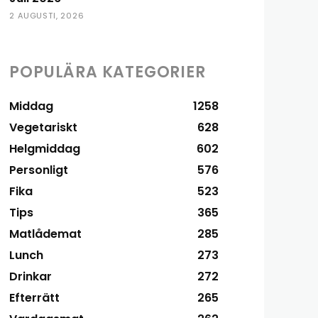
2 AUGUSTI, 2026
POPULÄRA KATEGORIER
Middag
1258
Vegetariskt
628
Helgmiddag
602
Personligt
576
Fika
523
Tips
365
Matlådemat
285
Lunch
273
Drinkar
272
Efterrätt
265