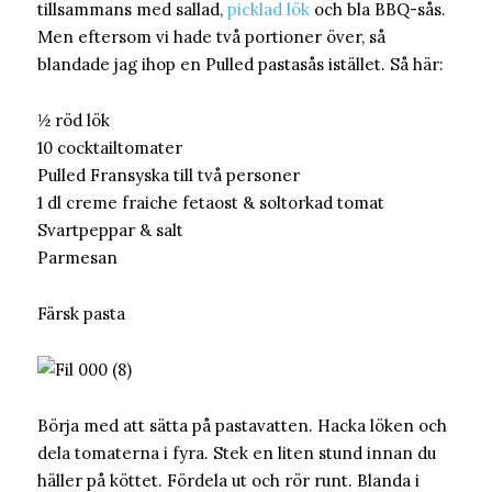
tillsammans med sallad,
picklad lök
och bla BBQ-sås.
Men eftersom vi hade två portioner över, så
blandade jag ihop en Pulled pastasås istället. Så här:
½ röd lök
10 cocktailtomater
Pulled Fransyska till två personer
1 dl creme fraiche fetaost & soltorkad tomat
Svartpeppar & salt
Parmesan
Färsk pasta
Börja med att sätta på pastavatten. Hacka löken och
dela tomaterna i fyra. Stek en liten stund innan du
häller på köttet. Fördela ut och rör runt. Blanda i