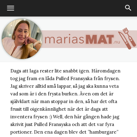
MATLÅDEMAT
MIDDAG
OKATEGORISERADE
VARDAGSMAT
Pulled pastasås
MARIA
-
19 MAJ, 2016
Dags att laga rester lite snabbt igen. Häromdagen
Marias
tog jag fram en låda Pulled Fransyska från frysen.
Jag skriver alltid små lappar, så jag ska kunna veta
vad som är i den frysta burken. Även om det är
självklart när man stoppar in den, så har det ofta
matblogg
frusit till oigenkännlighet när det är dags att
inventera frysen :) Well, den här gången hade jag
skrivit just Pulled Fransyska och att det var fyra
portioner. Den ena dagen blev det ”hamburgare”