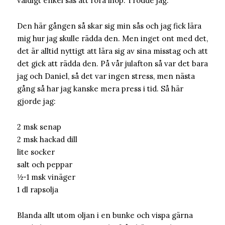
väldigt enkel sås att röra ihop. Trodde jag.
Den här gången så skar sig min sås och jag fick lära
mig hur jag skulle rädda den. Men inget ont med det,
det är alltid nyttigt att lära sig av sina misstag och att
det gick att rädda den. På vår julafton så var det bara
jag och Daniel, så det var ingen stress, men nästa
gång så har jag kanske mera press i tid. Så här
gjorde jag:
2 msk senap
2 msk hackad dill
lite socker
salt och peppar
½-1 msk vinäger
1 dl rapsolja
Blanda allt utom oljan i en bunke och vispa gärna