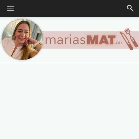
Marias
matblogg