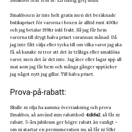
Smakbox firar fem år! En häftig grej ändå.
Smakboxen är inte helt gratis men det beräknade
butikspriset för varorna i boxen är alltid runt 400kr
och jag betalar 199kr inkl frakt. Så jag får hem
varorna till drygt halva priset varannan månad. Då
jag inte fått välja eller tycka till om vilka varor jag ska
få, så kanske ni tror att det är tråkiga eller smaklösa
varor, men det är det inte. Jag äter eller lagar upp all
mat som jag får hem och många gånger upptäcker
jag något nytt jag gillar. Till halva priset.
Prova-på-rabatt:
Skulle ni vilja ha samma överraskning och prova
Smakbox, så använd min rabattkod:
4zk6s2
, så får ni
rabatt. 5-års jubileum ger högre rabatt än vanligt –
om ni startar en premumeration nu, så får ni 50kr