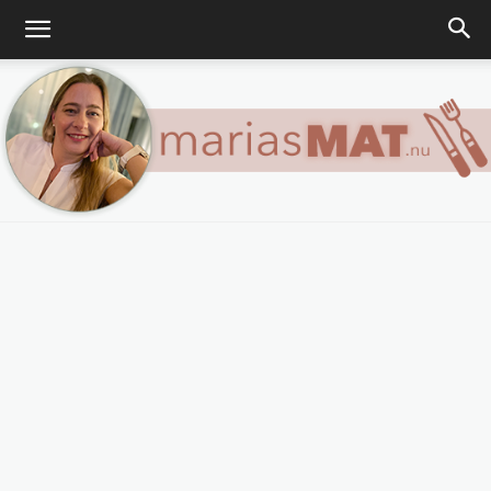
Marias
matblogg