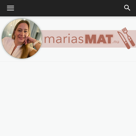
Marias
matblogg