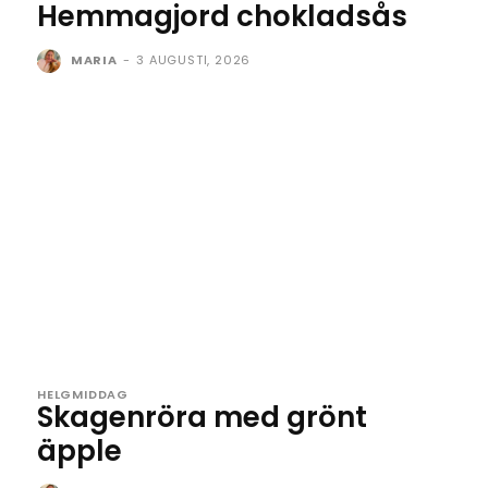
Hemmagjord chokladsås
MARIA
-
3 AUGUSTI, 2026
HELGMIDDAG
Skagenröra med grönt
äpple