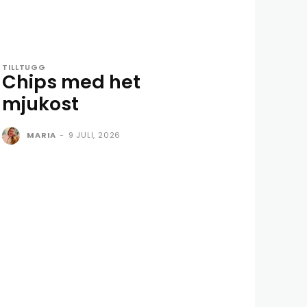
TILLTUGG
Chips med het
mjukost
MARIA
-
9 JULI, 2026