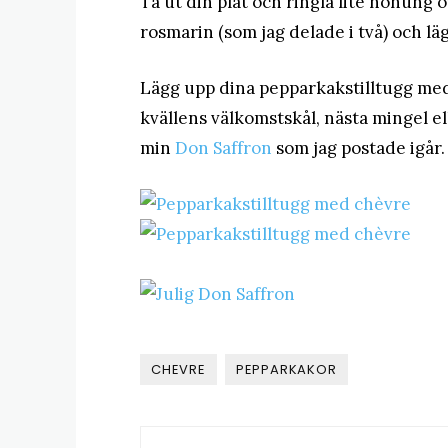
Ta ut din plåt och ringla lite honung 
rosmarin (som jag delade i två) och l
Lägg upp dina pepparkakstilltugg med c
kvällens välkomstskål, nästa mingel e
min
Don Saffron
som jag postade igår.
CHEVRE
PEPPARKAKOR