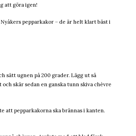
 att göra igen!
yåkers pepparkakor – de är helt klart bäst i
ch sätt ugnen på 200 grader. Lägg ut så
 och skär sedan en ganska tunn skiva chèvre
 inte att pepparkakorna ska brännas i kanten.