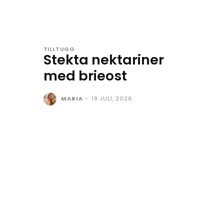
TILLTUGG
Stekta nektariner
med brieost
MARIA
-
19 JULI, 2026