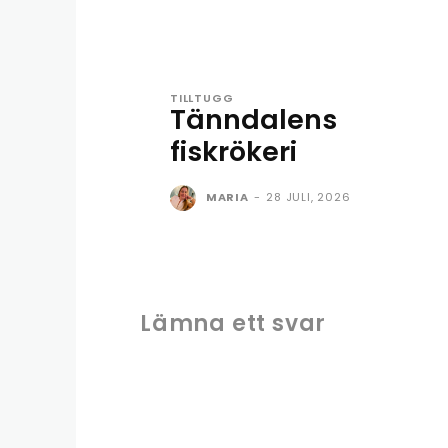
TILLTUGG
Tänndalens
fiskrökeri
MARIA
-
28 JULI, 2026
Lämna ett svar