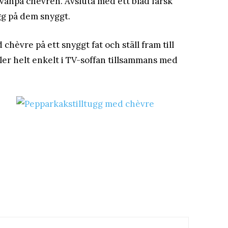
ovanpå chèvren. Avsluta med ett blad färsk
ägg på dem snyggt.
hèvre på ett snyggt fat och ställ fram till
ller helt enkelt i TV-soffan tillsammans med