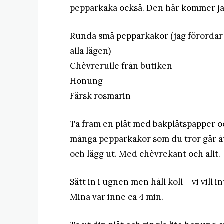
pepparkaka också. Den här kommer jag
Runda små pepparkakor (jag förordar N
alla lägen)
Chèvrerulle från butiken
Honung
Färsk rosmarin
Ta fram en plåt med bakplåtspapper o
många pepparkakor som du tror går åt
och lägg ut. Med chèvrekant och allt.
Sätt in i ugnen men håll koll – vi vill
Mina var inne ca 4 min.