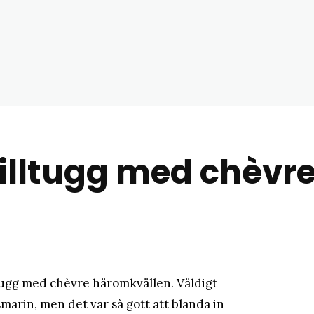
matblogg
illtugg med chèvr
ltugg med chèvre häromkvällen. Väldigt
marin, men det var så gott att blanda in