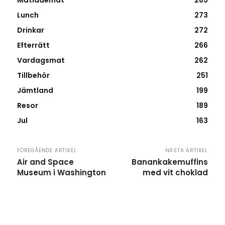
Matlådemat
285
Lunch
273
Drinkar
272
Efterrätt
266
Vardagsmat
262
Tillbehör
251
Jämtland
199
Resor
189
Jul
163
FÖREGÅENDE ARTIKEL
NÄSTA ARTIKEL
Air and Space
Banankakemuffins
Museum i Washington
med vit choklad