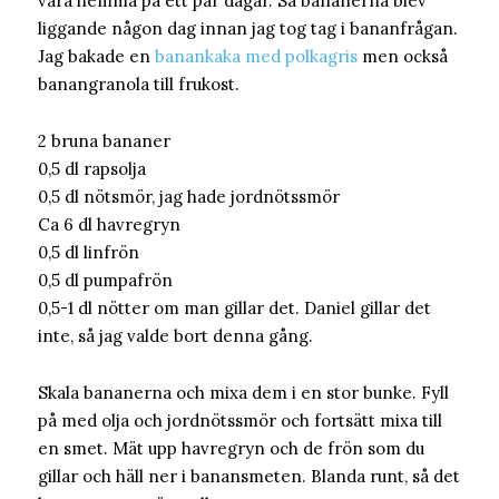
vara hemma på ett par dagar. Så bananerna blev
liggande någon dag innan jag tog tag i bananfrågan.
Jag bakade en
banankaka med polkagris
men också
banangranola till frukost.
2 bruna bananer
0,5 dl rapsolja
0,5 dl nötsmör, jag hade jordnötssmör
Ca 6 dl havregryn
0,5 dl linfrön
0,5 dl pumpafrön
0,5-1 dl nötter om man gillar det. Daniel gillar det
inte, så jag valde bort denna gång.
Skala bananerna och mixa dem i en stor bunke. Fyll
på med olja och jordnötssmör och fortsätt mixa till
en smet. Mät upp havregryn och de frön som du
gillar och häll ner i banansmeten. Blanda runt, så det