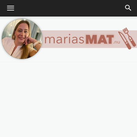
Marias
matblogg