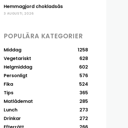
Hemmagjord chokladsås
3 AUGUSTI, 2026
POPULÄRA KATEGORIER
Middag
1258
Vegetariskt
628
Helgmiddag
602
Personligt
576
Fika
524
Tips
365
Matlådemat
285
Lunch
273
Drinkar
272
Efterrätt
266