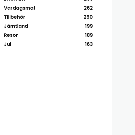
Vardagsmat
262
Tillbehör
250
Jämtland
199
Resor
189
Jul
163