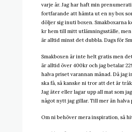
varje år. Jag har haft min prenumerat
fortfarande att hämta ut en ny box so
döljer sig inuti boxen. Smakboxarna
kr hem till mitt utlämningsställe, me
är alltid minst det dubbla. Dags för 
Smakboxen är inte helt gratis men det
är alltid över 400kr och jag betalar 229
halva priset varannan månad. Då jag inte
ska få, så kanske ni tror att det är trå
Jag äter eller lagar upp all mat som 
något nytt jag gillar. Till mer än halva 
Om ni behöver mera inspiration, så hi