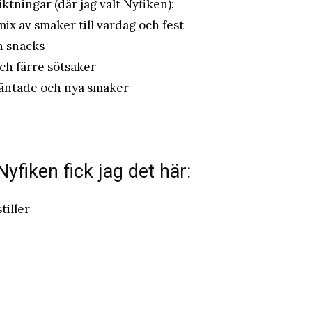
tningar (där jag valt Nyfiken):
ix av smaker till vardag och fest
h snacks
ch färre sötsaker
väntade och nya smaker
fiken fick jag det här:
tiller