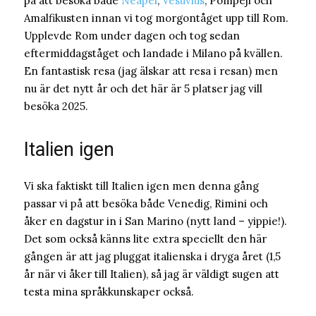
på att besöka både
Neapel
,
Vesuvius
, Pompeji och
Amalfikusten innan vi tog morgontåget upp till Rom.
Upplevde Rom under dagen och tog sedan
eftermiddagståget och landade i Milano på kvällen.
En fantastisk resa (jag älskar att resa i resan) men
nu är det nytt år och det här är 5 platser jag vill
besöka 2025.
Italien igen
Vi ska faktiskt till Italien igen men denna gång
passar vi på att besöka både Venedig, Rimini och
åker en dagstur in i San Marino (nytt land – yippie!).
Det som också känns lite extra speciellt den här
gången är att jag pluggat italienska i dryga året (1,5
år när vi åker till Italien), så jag är väldigt sugen att
testa mina språkkunskaper också.