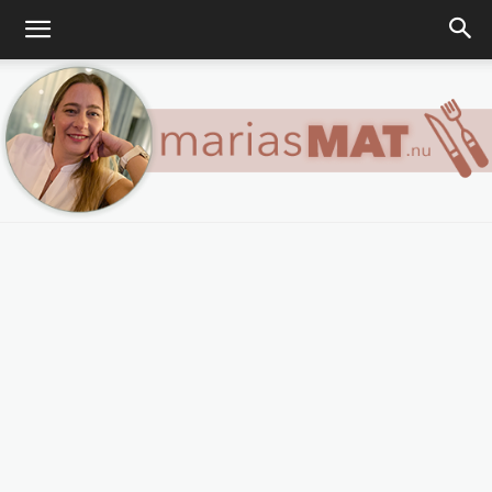
Marias
matblogg