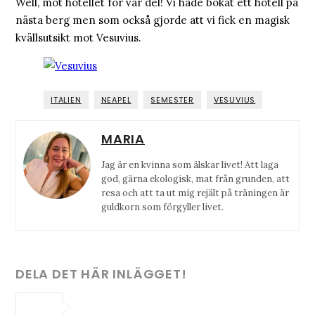
Well, mot hotellet för vår del! Vi hade bokat ett hotell på
nästa berg men som också gjorde att vi fick en magisk
kvällsutsikt mot Vesuvius.
ITALIEN
NEAPEL
SEMESTER
VESUVIUS
MARIA
Jag är en kvinna som älskar livet! Att laga
god, gärna ekologisk, mat från grunden, att
resa och att ta ut mig rejält på träningen är
guldkorn som förgyller livet.
DELA DET HÄR INLÄGGET!