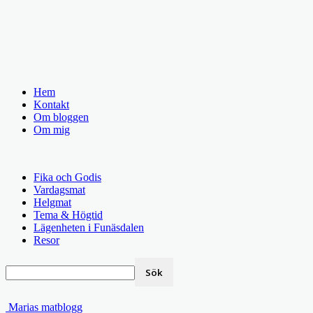
Hem
Kontakt
Om bloggen
Om mig
Fika och Godis
Vardagsmat
Helgmat
Tema & Högtid
Lägenheten i Funäsdalen
Resor
Marias matblogg