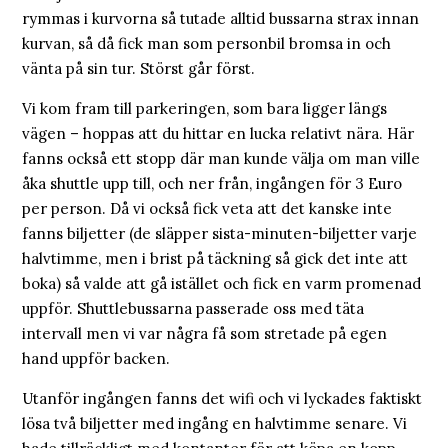
rymmas i kurvorna så tutade alltid bussarna strax innan
kurvan, så då fick man som personbil bromsa in och
vänta på sin tur. Störst går först.
Vi kom fram till parkeringen, som bara ligger längs
vägen – hoppas att du hittar en lucka relativt nära. Här
fanns också ett stopp där man kunde välja om man ville
åka shuttle upp till, och ner från, ingången för 3 Euro
per person. Då vi också fick veta att det kanske inte
fanns biljetter (de släpper sista-minuten-biljetter varje
halvtimme, men i brist på täckning så gick det inte att
boka) så valde att gå istället och fick en varm promenad
uppför. Shuttlebussarna passerade oss med täta
intervall men vi var några få som stretade på egen
hand uppför backen.
Utanför ingången fanns det wifi och vi lyckades faktiskt
lösa två biljetter med ingång en halvtimme senare. Vi