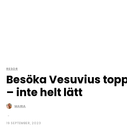
RESOR
Besöka Vesuvius top
– inte helt lätt
MARIA
© Copyright - Maria Carlsson | mariasmat.nu
-
19 SEPTEMBER, 2023