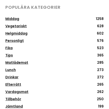
POPULÄRA KATEGORIER
Middag
1258
Vegetariskt
628
Helgmiddag
602
Personligt
576
Fika
523
Tips
365
Matlådemat
285
Lunch
273
Drinkar
272
Efterrätt
265
Vardagsmat
262
Tillbehör
250
Jämtland
199